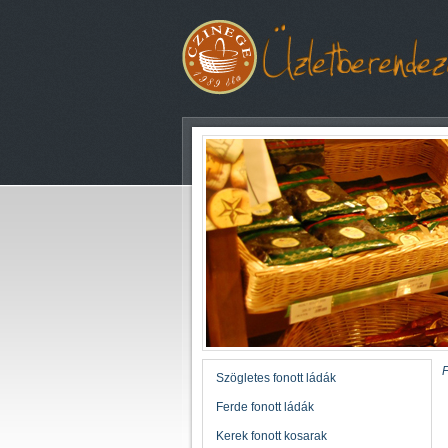
F
Szögletes fonott ládák
Ferde fonott ládák
Kerek fonott kosarak