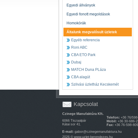
Egyedi állványok
Egyedi fonott megoldások
Homokórák
Általunk megvalósult üzletek
Egyéb referencia
Roni ABC
CBA ETO Park
Dubaj
MATCH Duna PLáza
CBA alagút
Szilvási üzletház Kecskemét
Kapcsolat
Czinege Manufaktúra Kft.
Telefon:
+36 76/598
6066 Tiszaalpár
Mobil:
+36 30-686-2
Kátai sor 41.
Fax:
+36 76-598-80
E-mail:
gabor@czinegemanufaktura.hu
2026 ©
www.uzlet-berendezes.hu