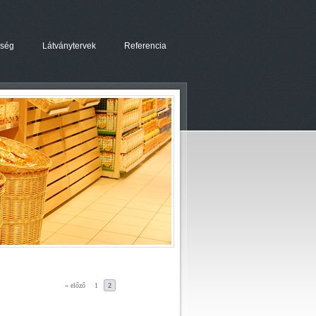
őség
Látványtervek
Referencia
« előző
1
2