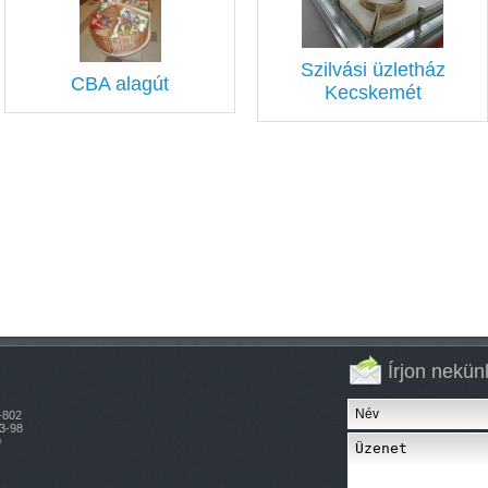
Szilvási üzletház
CBA alagút
Kecskemét
Írjon nekün
-802
3-98
9