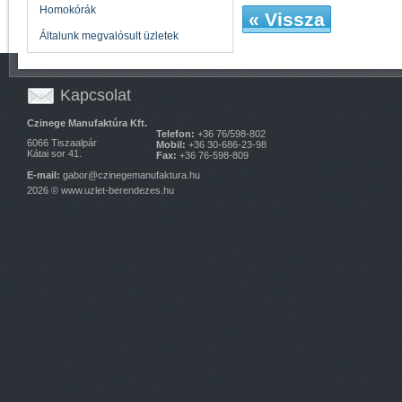
Homokórák
« Vissza
Általunk megvalósult üzletek
Kapcsolat
Czinege Manufaktúra Kft.
Telefon:
+36 76/598-802
6066 Tiszaalpár
Mobil:
+36 30-686-23-98
Kátai sor 41.
Fax:
+36 76-598-809
E-mail:
gabor@czinegemanufaktura.hu
2026 ©
www.uzlet-berendezes.hu