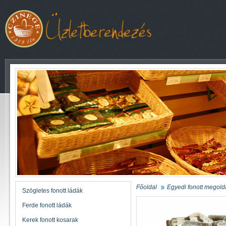
Főoldal
Egyedi fonott megol
Szögletes fonott ládák
Ferde fonott ládák
Kerek fonott kosarak