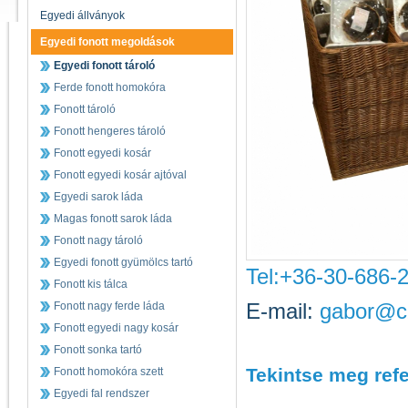
Egyedi állványok
Egyedi fonott megoldások
Egyedi fonott tároló
Ferde fonott homokóra
Fonott tároló
Fonott hengeres tároló
Fonott egyedi kosár
Fonott egyedi kosár ajtóval
Egyedi sarok láda
Magas fonott sarok láda
Fonott nagy tároló
Egyedi fonott gyümölcs tartó
Tel:+36-30-686-
Fonott kis tálca
E-mail:
gabor@c
Fonott nagy ferde láda
Fonott egyedi nagy kosár
Fonott sonka tartó
Tekintse meg refe
Fonott homokóra szett
Egyedi fal rendszer