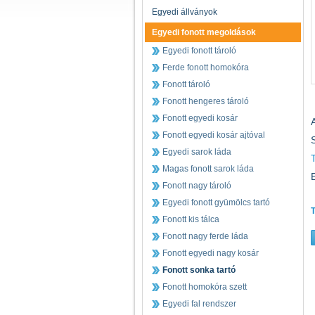
Egyedi állványok
Egyedi fonott megoldások
Egyedi fonott tároló
Ferde fonott homokóra
Fonott tároló
Fonott hengeres tároló
Fonott egyedi kosár
Fonott egyedi kosár ajtóval
Egyedi sarok láda
Magas fonott sarok láda
Fonott nagy tároló
Egyedi fonott gyümölcs tartó
T
Fonott kis tálca
Fonott nagy ferde láda
Fonott egyedi nagy kosár
Fonott sonka tartó
Fonott homokóra szett
Egyedi fal rendszer