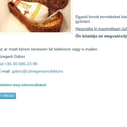
Egyedi fonott termékeket bá
gyártani.
Használja ki maximálisan üzle
Ön kitalálja mi megvalósítj
Az ár miatt kérem keressen fel telefonon vagy e-mailen.
Szegedi Gábor
Tel:+36-30-686-23-98
E-mail:
gabor@czinegemanufaktura
ekintse meg referenciáinkat!
« Vissza