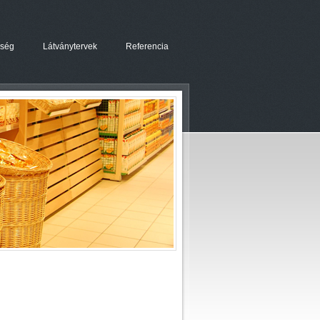
őség
Látványtervek
Referencia