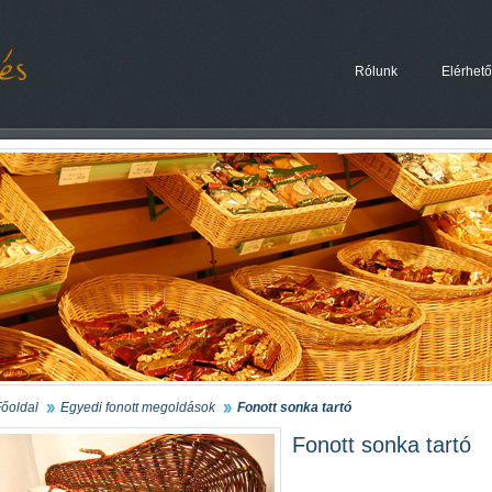
Rólunk
Elérhet
őoldal
Egyedi fonott megoldások
Fonott sonka tartó
Fonott sonka tartó