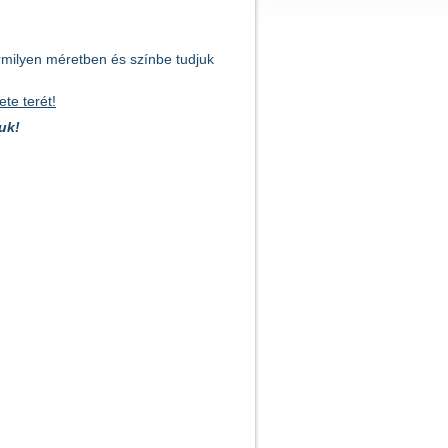
rmilyen méretben és színbe tudjuk
te terét!
uk!