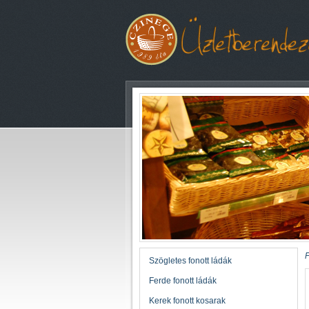
F
Szögletes fonott ládák
Ferde fonott ládák
Kerek fonott kosarak